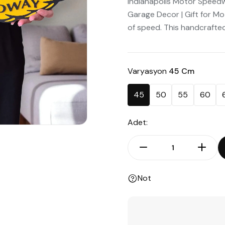
Indianapolis Motor Speedw
Garage Decor | Gift for Mo
of speed. This handcrafted 
Varyasyon
45 Cm
45
50
55
60
Adet:
Not