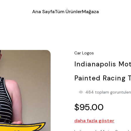
Ana Sayfa
Tüm Ürünler
Mağaza
Car Logos
Indianapolis M
Painted Racing T
484 toplam goruntule
$95.00
daha fazla göster