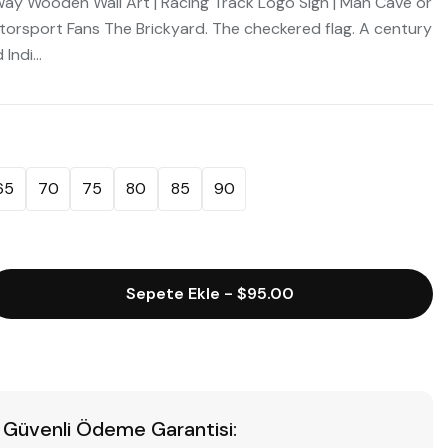
ay Wooden Wall Art | Racing Track Logo Sign | Man Cave or
torsport Fans The Brickyard. The checkered flag. A century
Indi...
65
70
75
80
85
90
Sepete Ekle
-
$95.00
Güvenli Ödeme Garantisi: