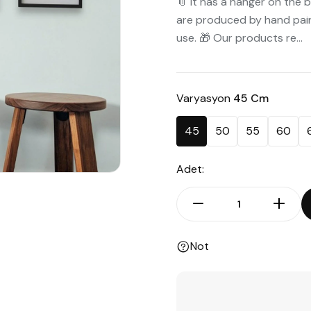
📎 It has a hanger on the b
are produced by hand painti
use. 🎁 Our products re...
Varyasyon
45 Cm
45
50
55
60
Adet:
Not