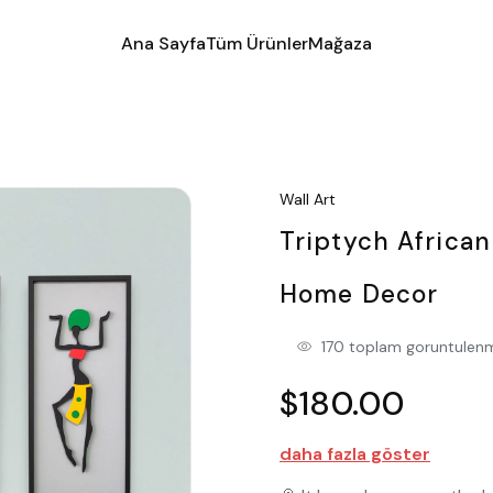
Ana Sayfa
Tüm Ürünler
Mağaza
Wall Art
Triptych Africa
Home Decor
170 toplam goruntulen
$180.00
daha fazla göster