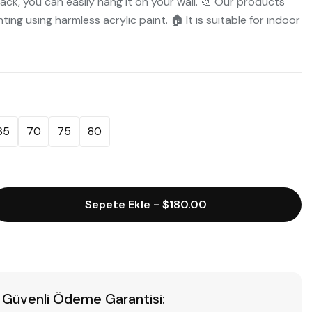
ack, you can easily hang it on your wall. 🎨 Our products
ng using harmless acrylic paint. 🏠 It is suitable for indoor
65
70
75
80
Sepete Ekle
-
$180.00
Güvenli Ödeme Garantisi: